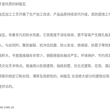
才是优质的树脂瓦
脂瓦加工工艺开展了生产加工改进，产品品质持续迭代升级，其防腐蚀工
脂瓦，有着非凡的防水性能，它高密度不消化吸收，更不容易产生微孔板
久。与此同时，集防崩裂、抗冲击抗震、防火安全、绝缘层、抗雹子等性
面积大，平屋面接缝处非常少，钢筋搭接处融合严实，环境保护、节约资
筑文化艺术特点。普遍用以民居建筑、独栋别墅、仿古式建筑、花苑、酒
顾客的规定订制长短、薄厚及其颜色的，树脂瓦 合适绝大部分的建筑应
提并论的。
eni.com.cn