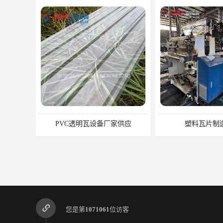
PVC透明瓦设备厂家供应
塑料瓦片制
您是第
1071061
位访客