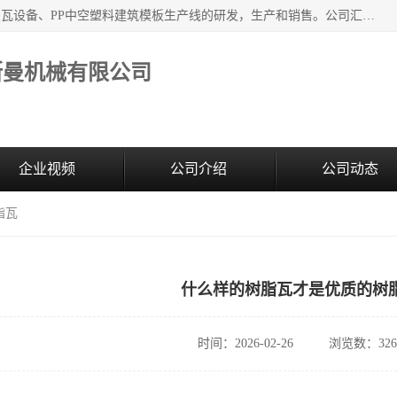
江苏艾斯曼机械有限公司，专注于合成树脂瓦设备和PVC波浪瓦设备、PP中空塑料建筑模板生产线的研发，生产和销售。公司汇集了一批专业技术领域的优秀人才，组成了以中青年科技精英为骨干的高素质科研队伍，在不断的产品研发实践中积累了丰富的产品设计经验和精深的理论知识。
斯曼机械有限公司
企业视频
公司介绍
公司动态
脂瓦
什么样的树脂瓦才是优质的树
时间：2026-02-26
浏览数：326