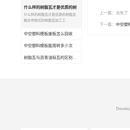
什么样的树脂瓦才是优质的树
上一篇：
没有了
脂瓦
什么样的树脂瓦才是优质的树脂瓦
融合传统式的树脂瓦加工工..
下一篇：
中空塑
中空塑料模板废板怎么回收
中空塑料模板能周转多少次
树脂瓦与沥青油毡瓦的区别之处？
Develop