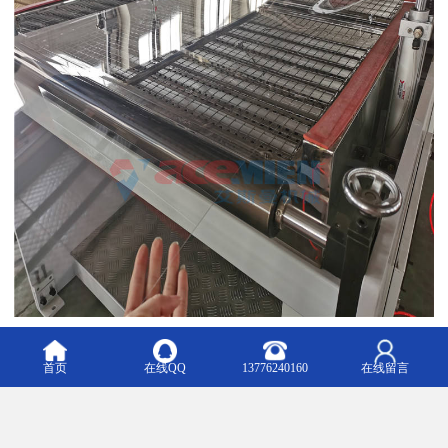
未来，智能化、数字化和绿色制造将成为树脂瓦设备的主要发展方
向：
首页
在线QQ
13776240160
在线留言
- 智能化生产通过物联网技术和大数据分析，实现生产过程的远程监
控和智能优化，进一步提高生产效率和产品一致性。