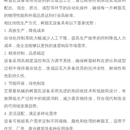
树脂瓦设备采用先进的挤出成型工艺，通过精密控制系统实现原料
配比、混合、挤出、成型等环节的自动化操作，确保每一片树脂瓦
的物理性能和外观品质达到行业高标准。
相比传统生产方式，树脂瓦设备具有以下显著优势：
1. 高效生产，降低成本
自动化控制系统大幅减少人工干预，提高生产效率的同时降低人力
成本，使企业能够以更快的速度响应市场需求。
2. 精准控制，品质稳定
设备采用高精度温控和压力调节系统，确保树脂材料在挤出和成型
过程中保持最佳状态，使成品瓦片具备优异的抗冲击性、耐候性和
色彩持久性。
3. 节能环保，绿色制造
艾斯曼机械的树脂瓦设备采用先进的热回收技术和低能耗设计，有
效降低生产过程中的能源消耗，减少废弃物排放，符合现代制造业
的可持续发展趋势。
4. 灵活适配，满足多样化需求
设备可根据客户需求定制不同规格、颜色和纹理的树脂瓦，适用于
住宅、厂房、商业建筑等多种应用场景。