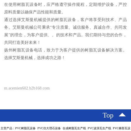
在使用树脂瓦设备时，应严格遵守操作规程，定期维护设备，严控
原料质量以确保产品性能和质量。
通过选择艾斯曼机械提供的树脂瓦设备，客户将享受到技术、产品
务。艾斯曼机械公司秉承“专注质量、诚信服务、真诚合作、共同发
展”的理念，为客户提供、、的技术和产品。我们期待与您的合作，
共同打造美好未来！
扬州树脂瓦设备电话，致力于为客户提供的树脂瓦设备解决方案。
选择艾斯曼机械，选择成功之路！
m.acemien602.b2b168.com
Top
主营产品：PVC树脂瓦设备 PVC仿大理石设备 合成树脂瓦生产线 PVC波浪瓦生产线 PVC梯形瓦设