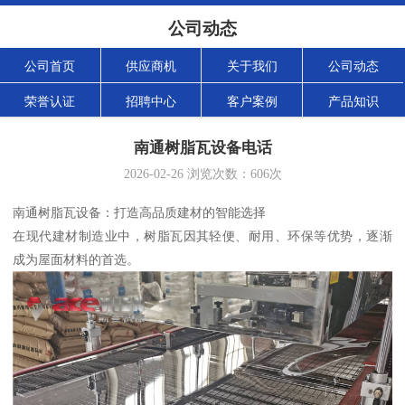
公司动态
公司首页
供应商机
关于我们
公司动态
荣誉认证
招聘中心
客户案例
产品知识
南通树脂瓦设备电话
2026-02-26
浏览次数：
606
次
南通树脂瓦设备：打造高品质建材的智能选择
在现代建材制造业中，树脂瓦因其轻便、耐用、环保等优势，逐渐
成为屋面材料的首选。