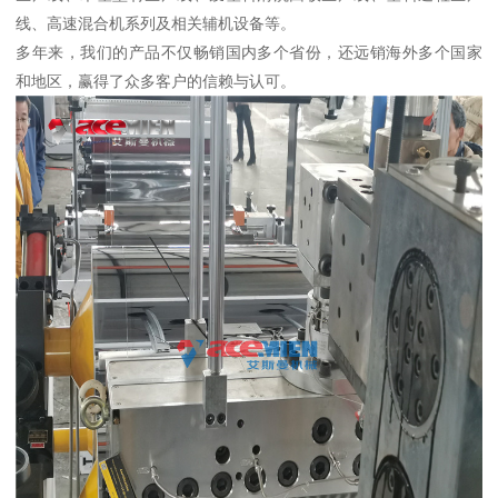
线、高速混合机系列及相关辅机设备等。
多年来，我们的产品不仅畅销国内多个省份，还远销海外多个国家
和地区，赢得了众多客户的信赖与认可。