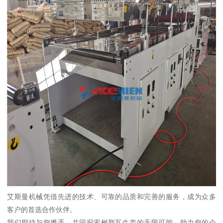
艾斯曼机械凭借先进的技术、可靠的品质和完善的服务，成为众多
客户的首选合作伙伴。
我们期待与您携手，共同探索树脂瓦生产的无限可能，助力您的企