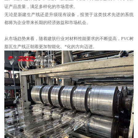
证产品质量，满足多样化的市场需求。
无论是新建生产线还是升级现有设备，投资于这类技术先进的系统
都将为企业带来长期的经济效益和市场机会。
从市场趋势来看，随着建筑行业对材料性能要求的不断提高，PVC树
脂瓦生产线正朝着更加智能化、*化的方向迈进。