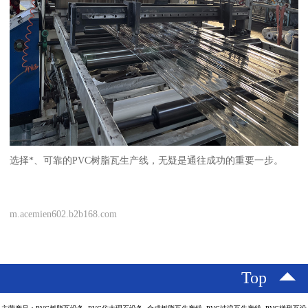
选择*、可靠的PVC树脂瓦生产线，无疑是通往成功的重要一步。
m.acemien602.b2b168.com
Top