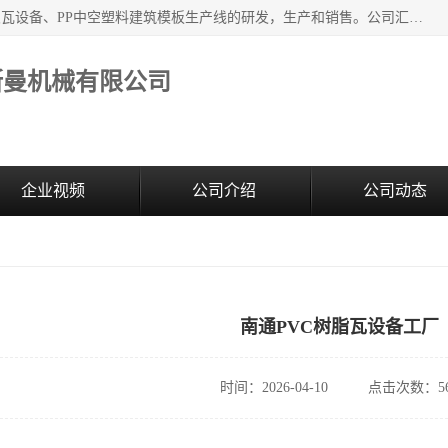
江苏艾斯曼机械有限公司，专注于合成树脂瓦设备和PVC波浪瓦设备、PP中空塑料建筑模板生产线的研发，生产和销售。公司汇集了一批专业技术领域的优秀人才，组成了以中青年科技精英为骨干的高素质科研队伍，在不断的产品研发实践中积累了丰富的产品设计经验和精深的理论知识。
斯曼机械有限公司
企业视频
公司介绍
公司动态
南通PVC树脂瓦设备工厂
时间：2026-04-10
点击次数：56