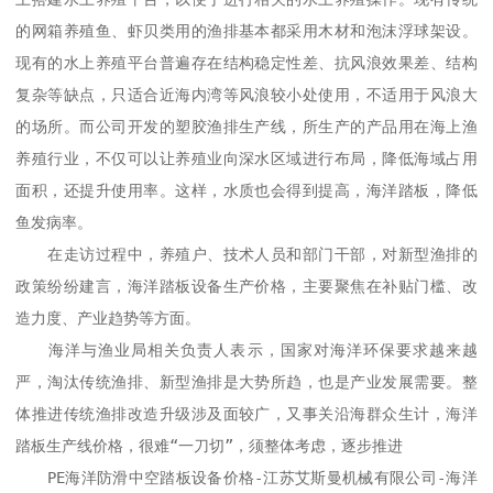
的网箱养殖鱼、虾贝类用的渔排基本都采用木材和泡沫浮球架设。
现有的水上养殖平台普遍存在结构稳定性差、抗风浪效果差、结构
复杂等缺点，只适合近海内湾等风浪较小处使用，不适用于风浪大
的场所。而公司开发的塑胶渔排生产线，所生产的产品用在海上渔
养殖行业，不仅可以让养殖业向深水区域进行布局，降低海域占用
面积，还提升使用率。这样，水质也会得到提高，海洋踏板，降低
鱼发病率。

　　在走访过程中，养殖户、技术人员和部门干部，对新型渔排的
政策纷纷建言，海洋踏板设备生产价格，主要聚焦在补贴门槛、改
造力度、产业趋势等方面。

　　海洋与渔业局相关负责人表示，国家对海洋环保要求越来越
严，淘汰传统渔排、新型渔排是大势所趋，也是产业发展需要。整
体推进传统渔排改造升级涉及面较广，又事关沿海群众生计，海洋
踏板生产线价格，很难“一刀切”，须整体考虑，逐步推进

　　PE海洋防滑中空踏板设备价格-江苏艾斯曼机械有限公司-海洋