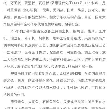
板、万通板、双壁板、瓦楞板)采用现代化工HDPE和HDPP材料，是
一种重量轻(空心结构)、无毒、无污染、防水、防震、抗老化、耐
腐蚀、颜色丰富的新型材料，相比于纸板结构产品，目前，国家大
力使用塑料中空格子板代替瓦楞纸箱用于包装行业。

　　PE海洋防滑中空踏板设备主要由主机、换网器、模具、压片
机、输送台、牵引机、切断机、堆料架等部分组成，采用高效高产
的单螺杆挤出机及共挤工艺，加长的定型台冷却及在线压花等工艺
一次性成型，设备设计先进，配置高档，可靠性强。施工准备：施
工人员按规定时间进驻工地，搭设材料棚及生活区，进购运材料进
入场地，海洋踏板生产线厂家，接通电源，联系好租船一条。

　　塑胶渔排浮筒用塑胶制造而成，原材料是HDPE，学名叫高密度
聚乙烯，防腐、防紫外线耐老化、环保无污染。内部填充聚氨酯发
泡材料，这种材料不仅能抗海水腐蚀，力学性能也较好，可以起到
抗风浪的作用。

　　养殖鲍鱼、大黄鱼、石斑鱼等鱼、贝类或虾类等，通常要在水
上搭建水上养殖平台，以便于进行相关的水上养殖操作。现有传统