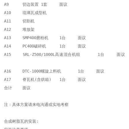
A9	切边装置	1套	面议	

A10	琉璃瓦成型机			

A11	切割机			

A12	堆放架			

A13	SMP400磨粉机	1台	面议	

A14	PC400破碎机	1台	面议	

A15	SRL-Z500/1000L高速混合机组	1台	面议	
A16	DTC-1000螺旋上料机	1台	面议	

A17	脊瓦机(含烘箱)	1台	面议	

合计	面议

注：具体方案请来电沟通或实地考察

合成树脂瓦的安装: 
