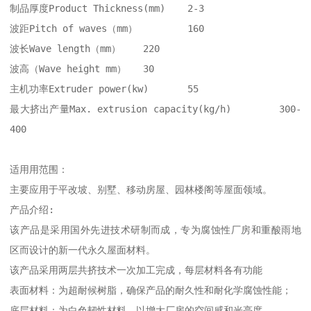
制品厚度Product Thickness(mm)   	2-3

波距Pitch of waves（mm）  	160

波长Wave length（mm）	220

波高（Wave height mm）	30

主机功率Extruder power(kw)  	55

最大挤出产量Max. extrusion capacity(kg/h)   	300-
400

适用用范围：

主要应用于平改坡、别墅、移动房屋、园林楼阁等屋面领域。

产品介绍:

该产品是采用国外先进技术研制而成，专为腐蚀性厂房和重酸雨地
区而设计的新一代永久屋面材料。 

该产品采用两层共挤技术一次加工完成，每层材料各有功能

表面材料：为超耐候树脂，确保产品的耐久性和耐化学腐蚀性能；

底层材料：为白色韧性材料，以增大厂房的空间感和光亮度。
