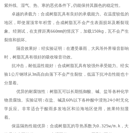
紫外线、湿气、热、寒的恶劣条件下,仍能保持其颜色的稳定性。

   卓越的承载力：合成树脂瓦具有良好的承载能力。在温度较低的
地区，即使屋顶常年积雪，合成树脂瓦不会产生表面损坏及断裂现
象。经测试，在支撑距离660mm的情况下，加载150kg，瓦不会产生
裂痕和损坏。 

     隔音效果好：经实验证明：在遭受暴雨﹑大风等外界噪音影响
时，树脂瓦具有很好的吸收噪音功效。 

   抗冲击，耐低温性能好：合成树脂瓦具有较强外承受能力。经实
验1公斤钢球从3m高自由落下不会产生裂纹，低温下抗冲击性能也十
分显着。 

     优异的耐腐蚀性：树脂瓦可以长期抵御酸、碱、盐等各种化学
物质腐蚀。实验证明:在盐、碱及60%以下各种酸中浸泡24小时无化
学反应。非常适合于酸雨多发地区和沿海地区使用，效果特别显
着。 

   保温隔热性能优异：合成树脂瓦的导热系数为0.325w/m.k，大