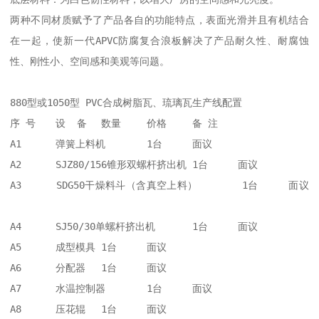
两种不同材质赋予了产品各自的功能特点，表面光滑并且有机结合
在一起，使新一代APVC防腐复合浪板解决了产品耐久性、耐腐蚀
性、刚性小、空间感和美观等问题。

880型或1050型 PVC合成树脂瓦、琉璃瓦生产线配置                

序 号	设  备	数量	价格	备 注

A1	弹簧上料机 	1台	面议	

A2	SJZ80/156锥形双螺杆挤出机	1台	面议	        

A3	SDG50干燥料斗（含真空上料）	1台	面议	
A4	SJ50/30单螺杆挤出机	1台	面议	

A5	成型模具	1台	面议	

A6	分配器	1台	面议	

A7	水温控制器	1台	面议	

A8	压花辊	1台	面议	
